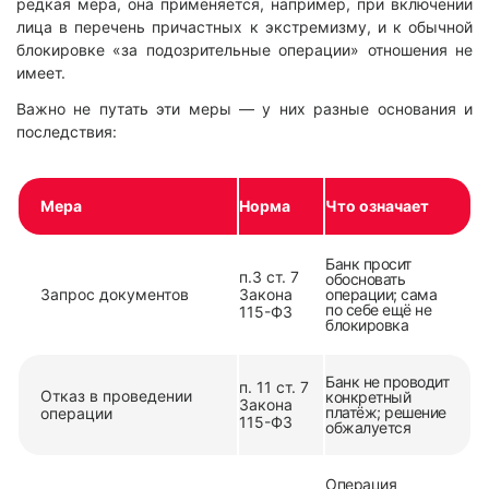
редкая мера, она применяется, например, при включении
лица в перечень причастных к экстремизму, и к обычной
блокировке «за подозрительные операции» отношения не
имеет.
Важно не путать эти меры — у них разные основания и
последствия:
Мера
Норма
Что означает
Банк просит
п.3 ст. 7
обосновать
Запрос документов
Закона
операции; сама
по себе ещё не
115-ФЗ
блокировка
Банк не проводит
п. 11 ст. 7
Отказ в проведении
конкретный
Закона
платёж; решение
операции
115-ФЗ
обжалуется
Операция