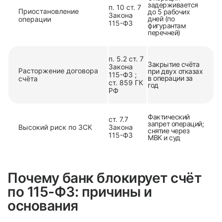
задерживается
п. 10 ст. 7
Приостановление
до 5 рабочих
Закона
дней (по
операции
115-ФЗ
фигурантам
перечней)
п. 5.2 ст. 7
Закрытие счёта
Закона
Расторжение договора
при двух отказах
115-ФЗ ;
в операции за
счёта
ст. 859 ГК
год
РФ
Фактический
ст. 7.7
запрет операций;
Высокий риск по ЗСК
Закона
снятие через
115-ФЗ
МВК и суд
Почему банк блокирует счёт
по 115-ФЗ: причины и
основания