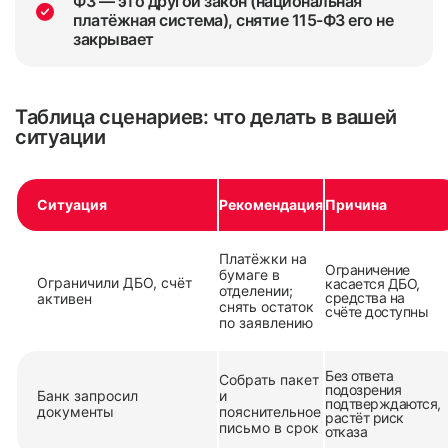
ФЗ — это другой закон (национальная
платёжная система), снятие 115-ФЗ его не
закрывает
Таблица сценариев: что делать в вашей
ситуации
Ситуация
Рекомендация
Причина
Платёжки на
Ограничение
бумаге в
Ограничили ДБО, счёт
касается ДБО,
отделении;
средства на
активен
снять остаток
счёте доступны
по заявлению
Без ответа
Собрать пакет
подозрения
Банк запросил
и
подтверждаются,
документы
пояснительное
растёт риск
письмо в срок
отказа