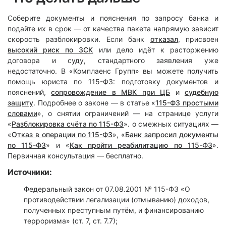
Соберите документы и пояснения по запросу банка и
подайте их в срок — от качества пакета напрямую зависит
скорость разблокировки. Если банк
отказал
, присвоен
высокий риск по ЗСК
или дело идёт к расторжению
договора и суду, стандартного заявления уже
недостаточно. В «Комплаенс Групп» вы можете получить
помощь юриста по 115-ФЗ: подготовку документов и
пояснений,
сопровождение в МВК при ЦБ
и
судебную
защиту
. Подробнее о законе — в статье «
115-ФЗ простыми
словами
», о снятии ограничений — на странице услуги
«
Разблокировка счёта по 115-ФЗ
». о смежных ситуациях —
«
Отказ в операции по 115-ФЗ
», «
Банк запросил документы
по 115-ФЗ
» и «
Как пройти реабилитацию по 115-ФЗ
».
Первичная консультация — бесплатно.
Источники:
Федеральный закон от 07.08.2001 № 115-ФЗ «О
противодействии легализации (отмыванию) доходов,
полученных преступным путём, и финансированию
терроризма» (ст. 7, ст. 7.7);