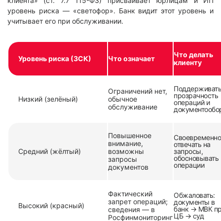
клиента» (ст. 7.7 115-ФЗ) присваивает юрлицам и ИП
уровень риска — «светофор». Банк видит этот уровень и
учитывает его при обслуживании.
Что делать
Уровень риска (ЗСК)
Что означает
клиенту
Поддерживат
Ограничений нет,
прозрачность
Низкий (зелёный)
обычное
операций и
обслуживание
документообо
Повышенное
Своевременно
внимание,
отвечать на
Средний (жёлтый)
возможны
запросы,
обосновывать
запросы
операции
документов
Фактический
Обжаловать:
запрет операций;
документы в
Высокий (красный)
банк → МВК п
сведения — в
ЦБ → суд
Росфинмониторинг