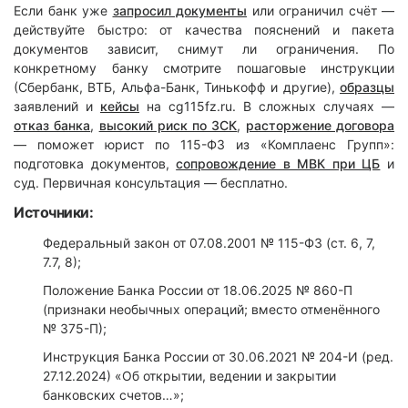
Если банк уже
запросил документы
или ограничил счёт —
действуйте быстро: от качества пояснений и пакета
документов зависит, снимут ли ограничения. По
конкретному банку смотрите пошаговые инструкции
(Сбербанк, ВТБ, Альфа-Банк, Тинькофф и другие),
образцы
заявлений и
кейсы
на cg115fz.ru. В сложных случаях —
отказ банка
,
высокий риск по ЗСК
,
расторжение договора
— поможет юрист по 115-ФЗ из «Комплаенс Групп»:
подготовка документов,
сопровождение в МВК при ЦБ
и
суд. Первичная консультация — бесплатно.
Источники:
Федеральный закон от 07.08.2001 № 115-ФЗ (ст. 6, 7,
7.7, 8);
Положение Банка России от 18.06.2025 № 860-П
(признаки необычных операций; вместо отменённого
№ 375-П);
Инструкция Банка России от 30.06.2021 № 204-И (ред.
27.12.2024) «Об открытии, ведении и закрытии
банковских счетов…»;