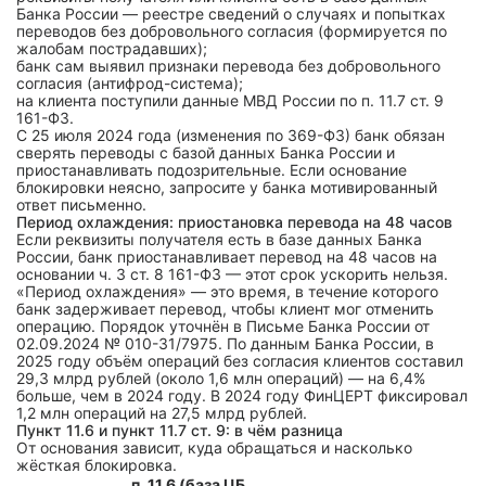
Банка России — реестре сведений о случаях и попытках
переводов без добровольного согласия (формируется по
жалобам пострадавших);
банк сам выявил признаки перевода без добровольного
согласия (антифрод-система);
на клиента поступили данные МВД России по п. 11.7 ст. 9
161-ФЗ.
С 25 июля 2024 года (изменения по 369-ФЗ) банк обязан
сверять переводы с базой данных Банка России и
приостанавливать подозрительные. Если основание
блокировки неясно, запросите у банка мотивированный
ответ письменно.
Период охлаждения: приостановка перевода на 48 часов
Если реквизиты получателя есть в базе данных Банка
России, банк приостанавливает перевод на 48 часов на
основании ч. 3 ст. 8 161-ФЗ — этот срок ускорить нельзя.
«Период охлаждения» — это время, в течение которого
банк задерживает перевод, чтобы клиент мог отменить
операцию. Порядок уточнён в Письме Банка России от
02.09.2024 № 010-31/7975. По данным Банка России, в
2025 году объём операций без согласия клиентов составил
29,3 млрд рублей (около 1,6 млн операций) — на 6,4%
больше, чем в 2024 году. В 2024 году ФинЦЕРТ фиксировал
1,2 млн операций на 27,5 млрд рублей.
Пункт 11.6 и пункт 11.7 ст. 9: в чём разница
От основания зависит, куда обращаться и насколько
жёсткая блокировка.
п. 11.6 (база ЦБ