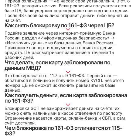
Период охлаждения — 48 часов: срок установлен ч. 3 ст. 8
161-ФЗ, ускорить нельзя. Если реквизиты получателя есть в
базе ЦБ, банк удержит перевод даже при подтверждении.
После 48 часов банк либо отправит деньги, либо вернёт их
на счёт.
Как снять блокировку по 161-ФЗ через ЦБ?
Подайте заявление через интернет-приёмную Банка
России: раздел «Информационная безопасность» →
«Исключить данные из базы данных Банка России».
Приложите паспорт и документы о происхождении
средств. ЦБ рассматривает заявление в течение 15
рабочих дней.
Что делать, если карту заблокировали по
данным МВД?
Это блокировка по п. 11.7 ст. 9 161-ФЗ. Первый шаг —
обратиться в полицию и получить номер КУСП. Без этого
номера ЦБ не сможет исключить реквизиты из базы
данных.
Как получить деньги, если карта заблокирована
по 161-ФЗ?
Блокировка ЭСП не замораживает деньги на счёте: их
можно снять наличными в кассе отделения по паспорту.
Ограничение касается карты, онлайн-банка и СБП, а сам
счёт доступен.
Чем блокировка по 161-ФЗ отличается от 115-
ФЗ?