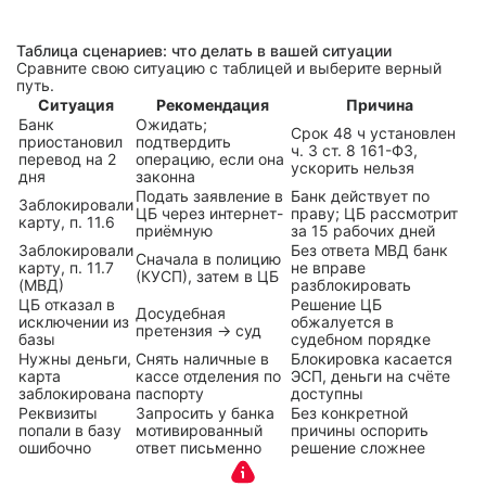
Таблица сценариев: что делать в вашей ситуации
Сравните свою ситуацию с таблицей и выберите верный
путь.
Ситуация
Рекомендация
Причина
Банк
Ожидать;
Срок 48 ч установлен
приостановил
подтвердить
ч. 3 ст. 8 161-ФЗ,
перевод на 2
операцию, если она
ускорить нельзя
дня
законна
Подать заявление в
Банк действует по
Заблокировали
ЦБ через интернет-
праву; ЦБ рассмотрит
карту, п. 11.6
приёмную
за 15 рабочих дней
Заблокировали
Без ответа МВД банк
Сначала в полицию
карту, п. 11.7
не вправе
(КУСП), затем в ЦБ
(МВД)
разблокировать
ЦБ отказал в
Решение ЦБ
Досудебная
исключении из
обжалуется в
претензия → суд
базы
судебном порядке
Нужны деньги,
Снять наличные в
Блокировка касается
карта
кассе отделения по
ЭСП, деньги на счёте
заблокирована
паспорту
доступны
Реквизиты
Запросить у банка
Без конкретной
попали в базу
мотивированный
причины оспорить
ошибочно
ответ письменно
решение сложнее