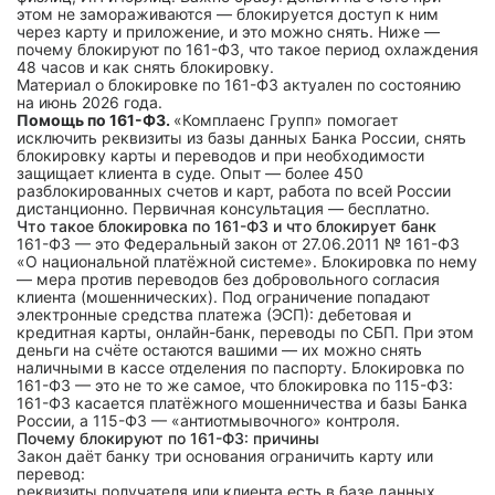
этом не замораживаются — блокируется доступ к ним
через карту и приложение, и это можно снять. Ниже —
почему блокируют по 161-ФЗ, что такое период охлаждения
48 часов и как снять блокировку.
Материал о блокировке по 161-ФЗ актуален по состоянию
на июнь 2026 года.
Помощь по 161-ФЗ.
«Комплаенс Групп» помогает
исключить реквизиты из базы данных Банка России, снять
блокировку карты и переводов и при необходимости
защищает клиента в суде. Опыт — более 450
разблокированных счетов и карт, работа по всей России
дистанционно. Первичная консультация — бесплатно.
Что такое блокировка по 161-ФЗ и что блокирует банк
161-ФЗ — это Федеральный закон от 27.06.2011 № 161-ФЗ
«О национальной платёжной системе». Блокировка по нему
— мера против переводов без добровольного согласия
клиента (мошеннических). Под ограничение попадают
электронные средства платежа (ЭСП): дебетовая и
кредитная карты, онлайн-банк, переводы по СБП. При этом
деньги на счёте остаются вашими — их можно снять
наличными в кассе отделения по паспорту. Блокировка по
161-ФЗ — это не то же самое, что блокировка по 115-ФЗ:
161-ФЗ касается платёжного мошенничества и базы Банка
России, а 115-ФЗ — «антиотмывочного» контроля.
Почему блокируют по 161-ФЗ: причины
Закон даёт банку три основания ограничить карту или
перевод:
реквизиты получателя или клиента есть в базе данных