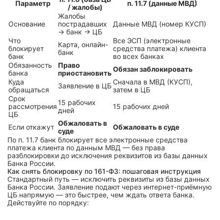
Параметр
п. 11.7 (данные МВД)
/ жалобы)
Жалобы
Основание
пострадавших
Данные МВД (номер КУСП)
→ банк → ЦБ
Что
Все ЭСП (электронные
Карта, онлайн-
блокирует
средства платежа) клиента
банк
банк
во всех банках
Обязанность
Право
Обязан заблокировать
банка
приостановить
Куда
Сначала в МВД (КУСП),
Заявление в ЦБ
обращаться
затем в ЦБ
Срок
15 рабочих
рассмотрения
15 рабочих дней
дней
ЦБ
Обжаловать в
Если откажут
Обжаловать в суде
суде
По п. 11.7 банк блокирует все электронные средства
платежа клиента по данным МВД — без права
разблокировки до исключения реквизитов из базы данных
Банка России.
Как снять блокировку по 161-ФЗ: пошаговая инструкция
Стандартный путь — исключить реквизиты из базы данных
Банка России. Заявление подают через интернет-приёмную
ЦБ напрямую — это быстрее, чем ждать ответа банка.
Действуйте по порядку: