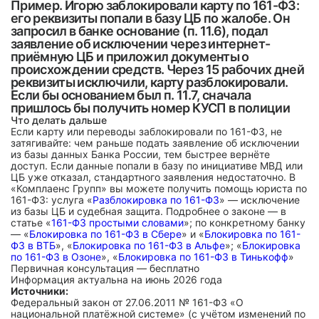
Пример. Игорю заблокировали карту по 161-ФЗ:
его реквизиты попали в базу ЦБ по жалобе. Он
запросил в банке основание (п. 11.6), подал
заявление об исключении через интернет-
приёмную ЦБ и приложил документы о
происхождении средств. Через 15 рабочих дней
реквизиты исключили, карту разблокировали.
Если бы основанием был п. 11.7, сначала
пришлось бы получить номер КУСП в полиции
Что делать дальше
Если карту или переводы заблокировали по 161-ФЗ, не
затягивайте: чем раньше подать заявление об исключении
из базы данных Банка России, тем быстрее вернёте
доступ. Если данные попали в базу по инициативе МВД или
ЦБ уже отказал, стандартного заявления недостаточно. В
«Комплаенс Групп» вы можете получить помощь юриста по
161-ФЗ: услуга «
Разблокировка по 161-ФЗ
» — исключение
из базы ЦБ и судебная защита. Подробнее о законе — в
статье «
161-ФЗ простыми словами
»; по конкретному банку
— «
Блокировка по 161-ФЗ в Сбере
» и «
Блокировка по 161-
ФЗ в ВТБ
», «
Блокировка по 161-ФЗ в Альфе
»; «
Блокировка
по 161-ФЗ в Озоне
», «
Блокировка по 161-ФЗ в Тинькофф
»
Первичная консультация — бесплатно
Информация актуальна на июнь 2026 года
Источники:
Федеральный закон от 27.06.2011 № 161-ФЗ «О
национальной платёжной системе» (с учётом изменений по